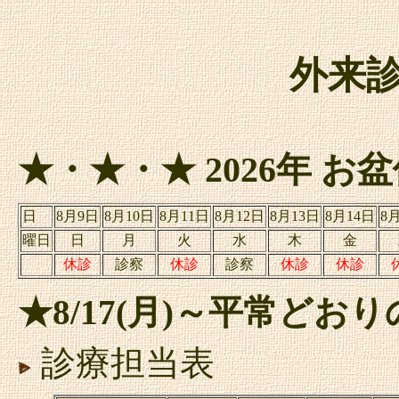
外来
★・★・★ 2026年 
日
8月9日
8月10日
8月11日
8月12日
8月13日
8月14日
8
曜日
日
月
火
水
木
金
休診
診察
休診
診察
休診
休診
★8/17(月)～平常ど
診療担当表