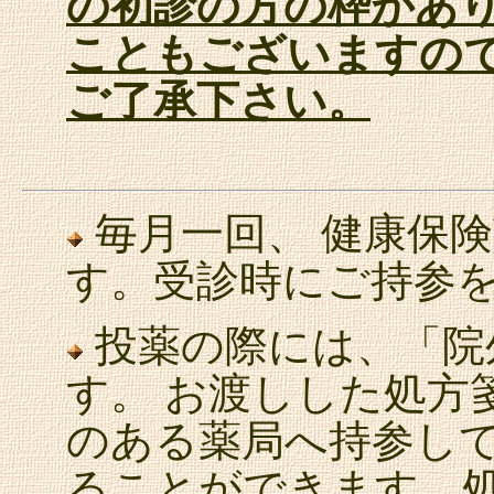
の初診の方の枠があ
こともございますの
ご了承下さい。
毎月一回、 健康保
す。受診時にご持参
投薬の際には、「院
す。 お渡しした処方
のある薬局へ持参し
ることができます。