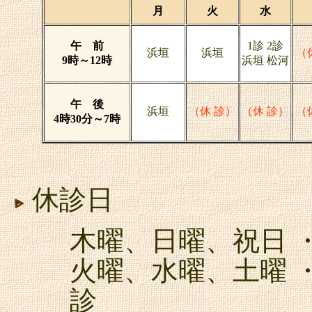
月
火
水
午 前
1診 2診
浜垣
浜垣
（
9時～12時
浜垣 松河
午 後
浜垣
（休 診）
（休 診）
（
4時30分～7時
休診日
木曜、日曜、祝日 
火曜、水曜、土曜 
診